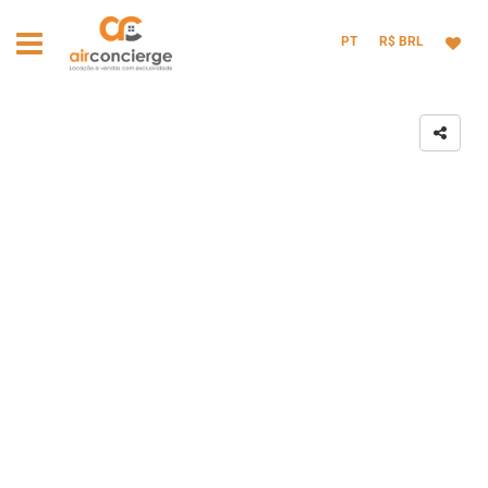
PT
R$ BRL