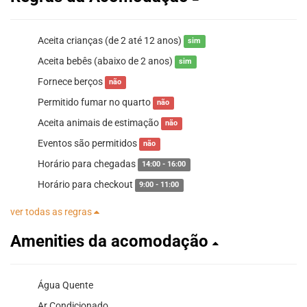
Aceita crianças (de 2 até 12 anos)
sim
Aceita bebês (abaixo de 2 anos)
sim
Fornece berços
não
Permitido fumar no quarto
não
Aceita animais de estimação
não
Eventos são permitidos
não
Horário para chegadas
14:00 - 16:00
Horário para checkout
9:00 - 11:00
ver todas as regras
Amenities da acomodação
Água Quente
Ar Condicionado