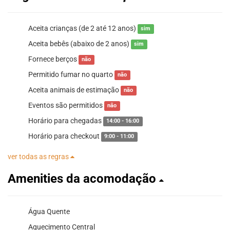
Aceita crianças (de 2 até 12 anos)
sim
Aceita bebês (abaixo de 2 anos)
sim
Fornece berços
não
Permitido fumar no quarto
não
Aceita animais de estimação
não
Eventos são permitidos
não
Horário para chegadas
14:00 - 16:00
Horário para checkout
9:00 - 11:00
ver todas as regras
Amenities da acomodação
Água Quente
Aquecimento Central