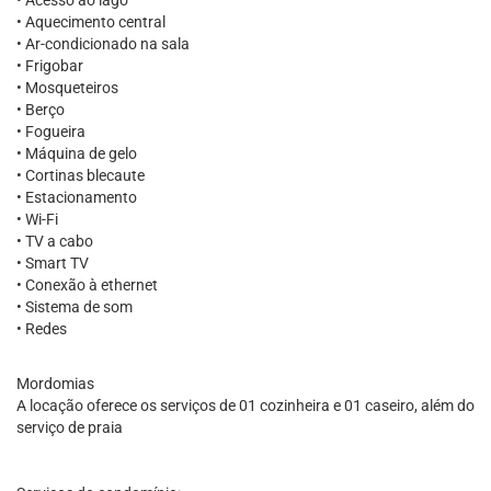
• Acesso ao lago
• Aquecimento central
• Ar-condicionado na sala
• Frigobar
• Mosqueteiros
• Berço
• Fogueira
• Máquina de gelo
• Cortinas blecaute
• Estacionamento
• Wi-Fi
• TV a cabo
• Smart TV
• Conexão à ethernet
• Sistema de som
• Redes
Mordomias
A locação oferece os serviços de 01 cozinheira e 01 caseiro, além do
serviço de praia