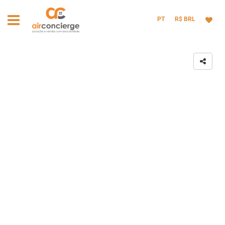
PT
R$ BRL