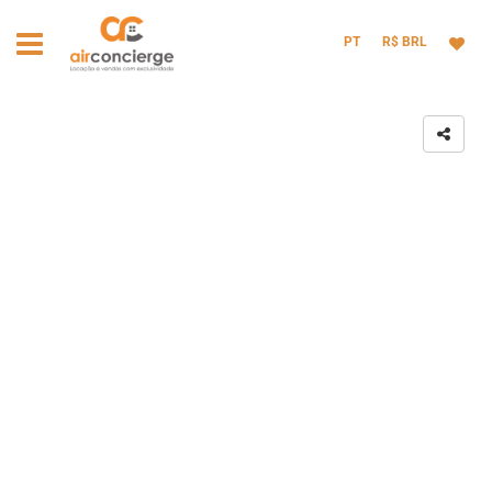
PT
R$ BRL