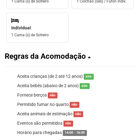
1 Cama (s) de Solteiro
1 Colchão (ões) / Futón indiv.
Individual
1 Cama (s) de Solteiro
Regras da Acomodação
Aceita crianças (de 2 até 12 anos)
sim
Aceita bebês (abaixo de 2 anos)
sim
Fornece berços
não
Permitido fumar no quarto
não
Aceita animais de estimação
não
Eventos são permitidos
não
Horário para chegadas
14:00 - 16:00