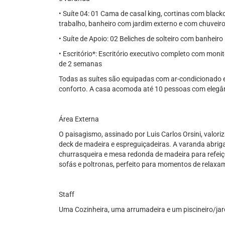
• Suíte 04: 01 Cama de casal king, cortinas com black
trabalho, banheiro com jardim externo e com chuveiros
• Suíte de Apoio: 02 Beliches de solteiro com banheiro
• Escritório*: Escritório executivo completo com mon
de 2 semanas
Todas as suítes são equipadas com ar-condicionado 
conforto. A casa acomoda até 10 pessoas com elegâ
Área Externa
O paisagismo, assinado por Luis Carlos Orsini, valor
deck de madeira e espreguiçadeiras. A varanda abr
churrasqueira e mesa redonda de madeira para refeiç
sofás e poltronas, perfeito para momentos de relaxa
Staff
Uma Cozinheira, uma arrumadeira e um piscineiro/jard