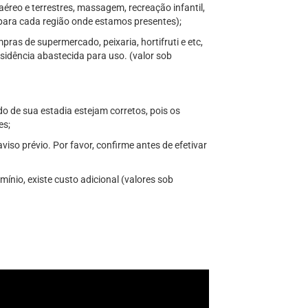
aéreo e terrestres, massagem, recreação infantil,
s para cada região onde estamos presentes);
ras de supermercado, peixaria, hortifruti e etc,
sidência abastecida para uso. (valor sob
do de sua estadia estejam corretos, pois os
es;
iso prévio. Por favor, confirme antes de efetivar
ínio, existe custo adicional (valores sob