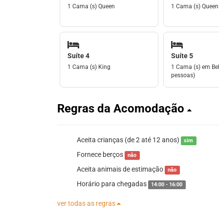
1 Cama (s) Queen
1 Cama (s) Queen
Suíte 4
Suíte 5
1 Cama (s) King
1 Cama (s) em Bel
pessoas)
Regras da Acomodação
Aceita crianças (de 2 até 12 anos)
sim
Fornece berços
não
Aceita animais de estimação
não
Horário para chegadas
14:00 - 16:00
ver todas as regras