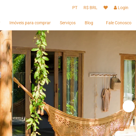
PT
R$ BRL
Login
r
Imóveis para comprar
Serviços
Blog
Fale Conosco
Hóspedes
Hóspedes
Proprietários
Proprietários