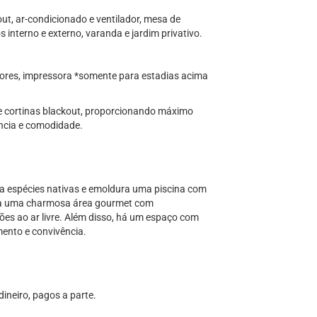
out, ar-condicionado e ventilador, mesa de
 interno e externo, varanda e jardim privativo.
itores, impressora *somente para estadias acima
e cortinas blackout, proporcionando máximo
ncia e comodidade.
iza espécies nativas e emoldura uma piscina com
iga uma charmosa área gourmet com
ões ao ar livre. Além disso, há um espaço com
mento e convivência.
ineiro, pagos a parte.