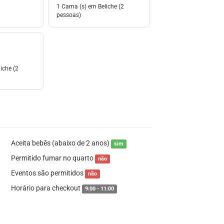
1 Cama (s) em Beliche (2
pessoas)
iche (2
Aceita bebês (abaixo de 2 anos)
sim
Permitido fumar no quarto
não
Eventos são permitidos
não
Horário para checkout
9:00 - 11:00