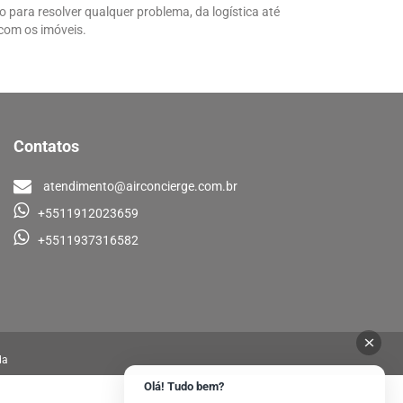
 para resolver qualquer problema, da logística até
com os imóveis.
Contatos
atendimento@airconcierge.com.br
+5511912023659
+5511937316582
da
Olá! Tudo bem?