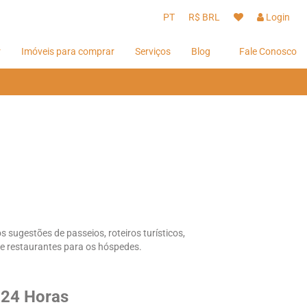
PT
R$ BRL
Login
r
Imóveis para comprar
Serviços
Blog
Fale Conosco
Hóspedes
Hóspedes
Proprietários
Proprietários
 sugestões de passeios, roteiros turísticos,
 e restaurantes para os hóspedes.
 24 Horas