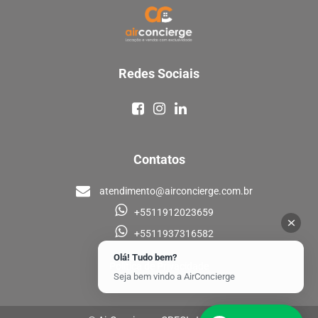
Redes Sociais
Contatos
atendimento@airconcierge.com.br
+5511912023659
+5511937316582
Olá! Tudo bem?
Política de Privacidade
Seja bem vindo a AirConcierge