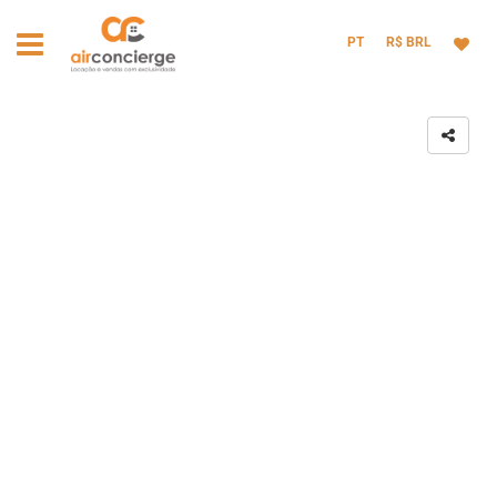
PT
R$ BRL