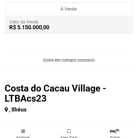
À Venda
Valor da Venda
R$ 5.150.000,00
Entre em contato conosco!
Costa do Cacau Village -
LTBAcs23
, Ilhéus
Andares
Área Total
Suítes