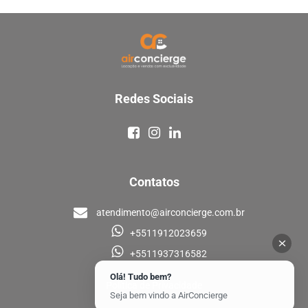
Redes Sociais
Contatos
atendimento@airconcierge.com.br
+5511912023659
+5511937316582
Olá! Tudo bem?
Política de Privacidade
Seja bem vindo a AirConcierge