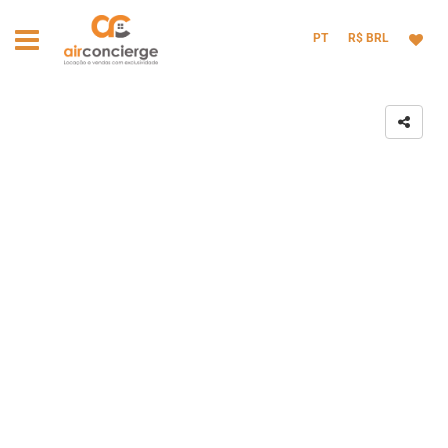
PT
R$ BRL