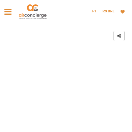
PT
R$ BRL