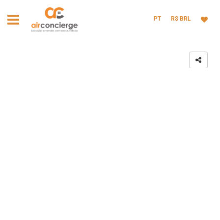
PT
R$ BRL