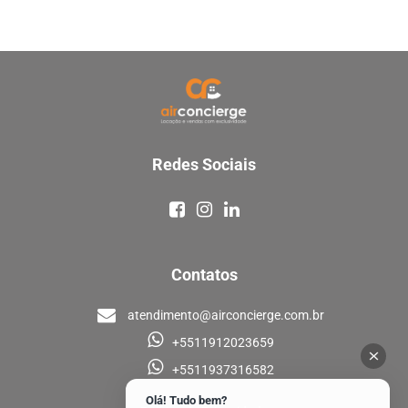
Redes Sociais
Contatos
atendimento@airconcierge.com.br
+5511912023659
+5511937316582
Olá! Tudo bem?