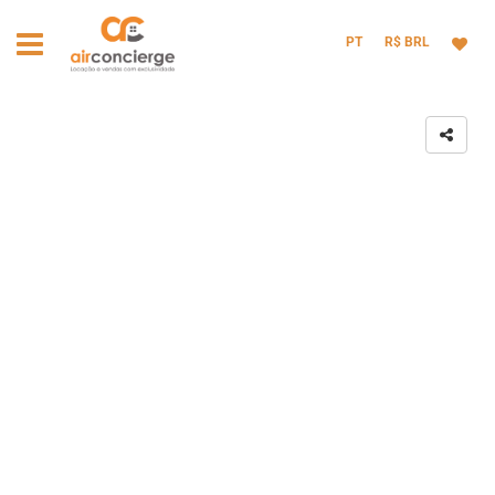
PT
R$ BRL