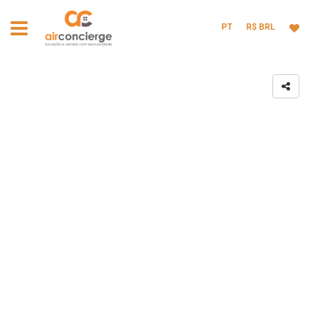
PT
R$ BRL