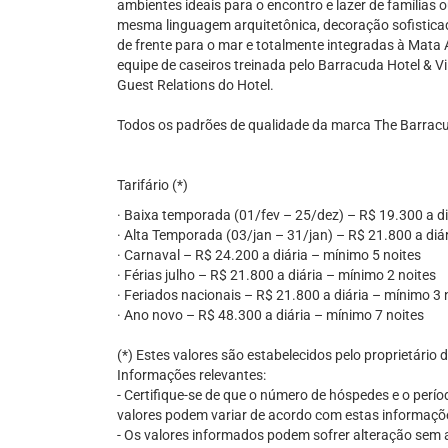
ambientes ideais para o encontro e lazer de famílias
mesma linguagem arquitetônica, decoração sofistica
de frente para o mar e totalmente integradas à Mata A
equipe de caseiros treinada pelo Barracuda Hotel & Vil
Guest Relations do Hotel.
Todos os padrões de qualidade da marca The Barracu
Tarifário (*)
· Baixa temporada (01/fev – 25/dez) – R$ 19.300 a di
· Alta Temporada (03/jan – 31/jan) – R$ 21.800 a diá
· Carnaval – R$ 24.200 a diária – mínimo 5 noites
· Férias julho – R$ 21.800 a diária – mínimo 2 noites
· Feriados nacionais – R$ 21.800 a diária – mínimo 3 
· Ano novo – R$ 48.300 a diária – mínimo 7 noites
(*) Estes valores são estabelecidos pelo proprietário
Informações relevantes:
- Certifique-se de que o número de hóspedes e o perío
valores podem variar de acordo com estas informaçõ
- Os valores informados podem sofrer alteração sem av