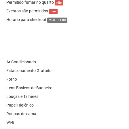
Permitido fumar no quarto
não
Eventos são permitidos
não
Horário para checkout
9:00 - 11:00
Ar Condicionado
Estacionamento Gratuito
Forno
Itens Básicos de Banheiro
Louças e Talheres
Papel Higiênico
Roupas de cama
Wi-fi