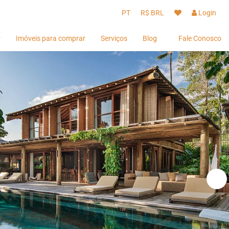
PT
R$ BRL
Login
r
Imóveis para comprar
Serviços
Blog
Fale Conosco
Hóspedes
Hóspedes
Proprietários
Proprietários