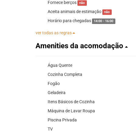
Fornece berços
não
Aceita animais de estimação
não
Horário para chegadas
14:00 - 16:00
ver todas as regras
Amenities da acomodação
Água Quente
Cozinha Completa
Fogão
Geladeira
Itens Básicos de Cozinha
Máquina de Lavar Roupa
Piscina Privada
TV