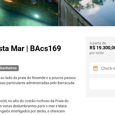
A partir de
ista Mar | BAcs169
R$ 19.300,0
por noite
 banheiros
 ao lado da praia do Resende e a poucos passos
casas particulares administradas pelo Barracuda
otel, no alto do costão rochoso da Praia do
om vistas deslumbrantes para o mar e Mata
ngalôs interligados por decks, e oferecem