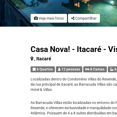
Veja mais fotos
Compartilhar
Casa Nova! - Itacaré - V
, Itacaré
6 Quartos
12 pessoas
8 Camas
6
Localizadas dentro do Condomínio Villas do Resende,
da rua principal de Itacaré, as Barracuda Villas são 
Hotel & Villas.
As Barracuda Villas estão localizadas no entorno do h
Resende, e oferecem exclusividade e tranquilidade c
Atlântica. Possuem de 4 a 8 suítes distribuídas em ba