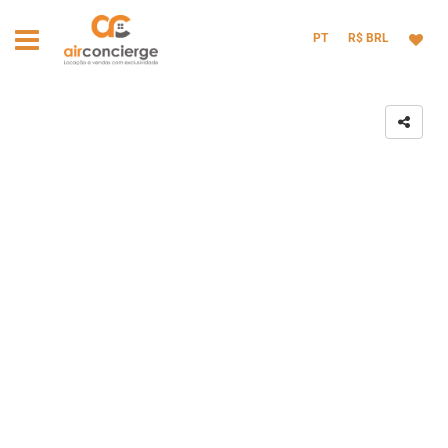
PT
R$ BRL