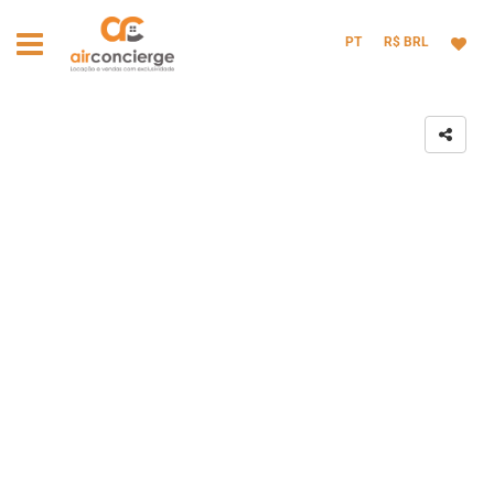
PT
R$ BRL