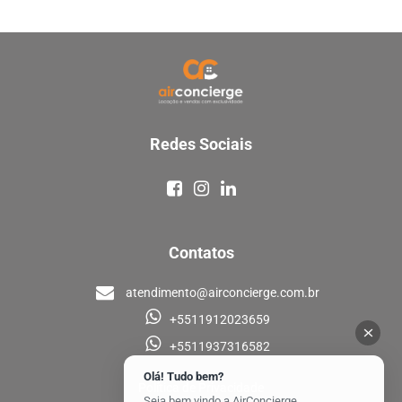
Redes Sociais
Contatos
atendimento@airconcierge.com.br
+5511912023659
+5511937316582
Olá! Tudo bem?
Política de Privacidade
Seja bem vindo a AirConcierge