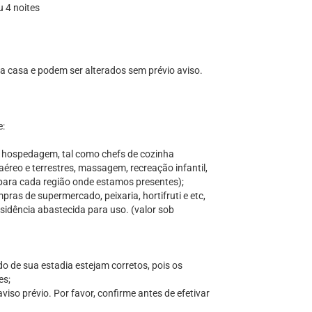
u 4 noites
 da casa e podem ser alterados sem prévio aviso.
e:
a hospedagem, tal como chefs de cozinha
aéreo e terrestres, massagem, recreação infantil,
s para cada região onde estamos presentes);
ras de supermercado, peixaria, hortifruti e etc,
sidência abastecida para uso. (valor sob
do de sua estadia estejam corretos, pois os
es;
iso prévio. Por favor, confirme antes de efetivar