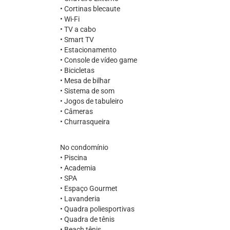
• Cortinas blecaute
• Wi-Fi
• TV a cabo
• Smart TV
• Estacionamento
• Console de vídeo game
• Bicicletas
• Mesa de bilhar
• Sistema de som
• Jogos de tabuleiro
• Câmeras
• Churrasqueira
No condomínio
• Piscina
• Academia
• SPA
• Espaço Gourmet
• Lavanderia
• Quadra poliesportivas
• Quadra de tênis
• Beach tênis