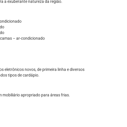
ara a exuberante natureza da região.
-condicionado
ado
ado
bicamas – ar-condicionado
 eletrônicos novos, de primeira linha e diversos
ados tipos de cardápio.
 mobiliário apropriado para áreas frias.