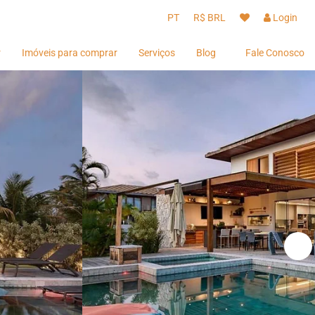
PT
R$ BRL
Login
r
Imóveis para comprar
Serviços
Blog
Fale Conosco
Hóspedes
Hóspedes
Proprietários
Proprietários