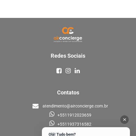
Redes Sociais
Contatos
atendimento@airconcierge.com.br
+5511912023659
+5511937316582
Olá! Tudo bem?