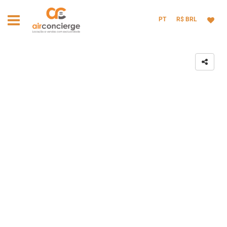
PT
R$ BRL