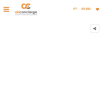
PT
R$ BRL