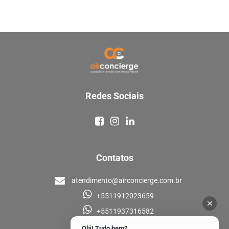
Redes Sociais
Contatos
atendimento@airconcierge.com.br
+5511912023659
+5511937316582
Olá! Tudo bem?