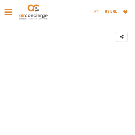
PT
R$ BRL