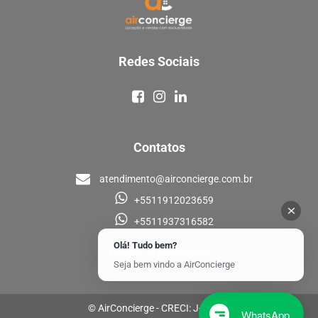
Redes Sociais
Contatos
atendimento@airconcierge.com.br
+5511912023659
+5511937316582
Olá! Tudo bem?
Política de Privacidade
Seja bem vindo a AirConcierge
© AirConcierge - CRECI: J-33448
WhatsApp