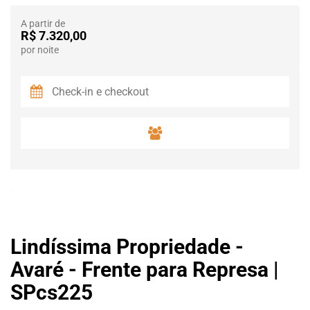
A partir de
R$ 7.320,00
por noite
Lindíssima Propriedade -
Avaré - Frente para Represa |
SPcs225