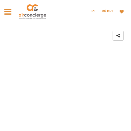
PT
R$ BRL