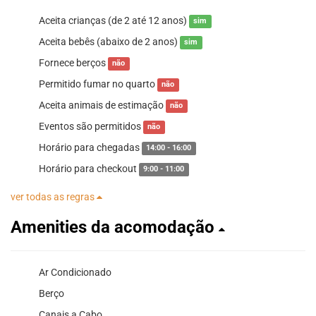
Aceita crianças (de 2 até 12 anos)
sim
Aceita bebês (abaixo de 2 anos)
sim
Fornece berços
não
Permitido fumar no quarto
não
Aceita animais de estimação
não
Eventos são permitidos
não
Horário para chegadas
14:00 - 16:00
Horário para checkout
9:00 - 11:00
ver todas as regras
Amenities da acomodação
Ar Condicionado
Berço
Canais a Cabo