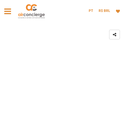
PT
R$ BRL