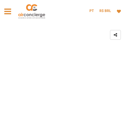
PT
R$ BRL