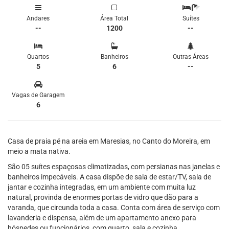
Andares
Área Total
Suítes
--
1200
--
Quartos
Banheiros
Outras Áreas
5
6
--
Vagas de Garagem
6
Casa de praia pé na areia em Maresias, no Canto do Moreira, em
meio a mata nativa.
São 05 suítes espaçosas climatizadas, com persianas nas janelas e
banheiros impecáveis. A casa dispõe de sala de estar/TV, sala de
jantar e cozinha integradas, em um ambiente com muita luz
natural, provinda de enormes portas de vidro que dão para a
varanda, que circunda toda a casa. Conta com área de serviço com
lavanderia e dispensa, além de um apartamento anexo para
hóspedes ou funcionários, com quarto, sala e cozinha.