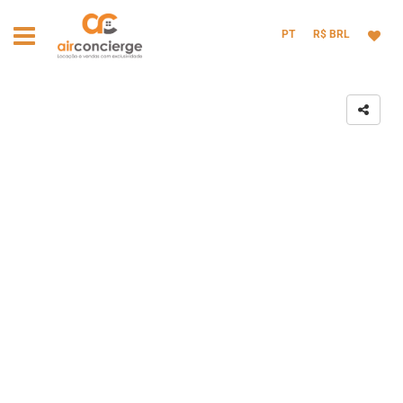
PT
R$ BRL