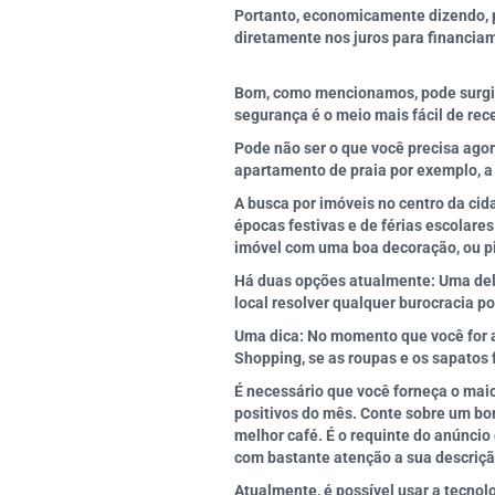
Portanto, economicamente dizendo, p
diretamente nos juros para financia
Bom, como mencionamos, pode surgir 
segurança é o meio mais fácil de rec
Pode não ser o que você precisa agor
apartamento de praia por exemplo, a
A busca por imóveis no centro da cid
épocas festivas e de férias escolare
imóvel com uma boa decoração, ou pi
Há duas opções atualmente: Uma delas
local resolver qualquer burocracia po
Uma dica: No momento que você for an
Shopping, se as roupas e os sapatos
É necessário que você forneça o mai
positivos do mês. Conte sobre um bom
melhor café. É o requinte do anúncio 
com bastante atenção a sua descriçã
Atualmente, é possível usar a tecnolo