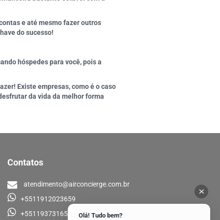
 contas e até mesmo fazer outros
chave do sucesso!
cando hóspedes para você, pois a
fazer! Existe empresas, como é o caso
desfrutar da vida da melhor forma
Contatos
atendimento@airconcierge.com.br
+5511912023659
+5511937316582
Olá! Tudo bem?