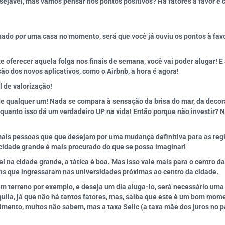
sejável, mas vamos pensar nos pontos positivos? Há fatores a favor e
do por uma casa no momento, será que você já ouviu os pontos à favo
 oferecer aquela folga nos finais de semana, você vai poder alugar! E 
ão dos novos aplicativos, como o Airbnb, a hora é agora!
l de valorização!
e qualquer um! Nada se compara à sensação da brisa do mar, da decora
quanto isso dá um verdadeiro UP na vida! Então porque não investir? 
ais pessoas que que desejam por uma mudança definitiva para as regiõe
 cidade grande é mais procurado do que se possa imaginar!
na cidade grande, a tática é boa. Mas isso vale mais para o centro da 
ns que ingressaram nas universidades próximas ao centro da cidade.
 terreno por exemplo, e deseja um dia aluga-lo, será necessário uma 
quila, já que não há tantos fatores, mas, saiba que este é um bom mome
mento, muitos não sabem, mas a taxa Selic (a taxa mãe dos juros no p