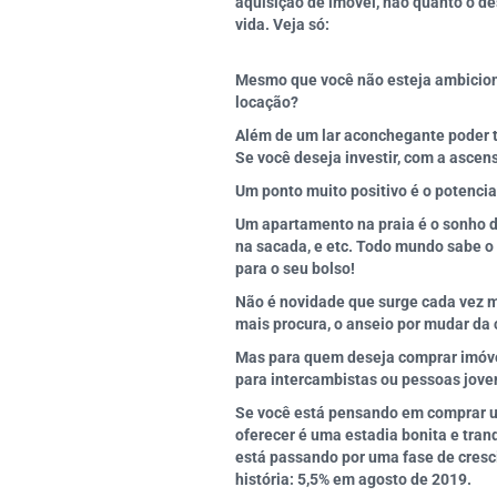
aquisição de imóvel, não quanto o de
vida. Veja só:
Mesmo que você não esteja ambiciona
locação?
Além de um lar aconchegante poder te
Se você deseja investir, com a ascens
Um ponto muito positivo é o potencia
Um apartamento na praia é o sonho d
na sacada, e etc. Todo mundo sabe o 
para o seu bolso!
Não é novidade que surge cada vez m
mais procura, o anseio por mudar da
Mas para quem deseja comprar imóvel 
para intercambistas ou pessoas jove
Se você está pensando em comprar um
oferecer é uma estadia bonita e tran
está passando por uma fase de cresci
história: 5,5% em agosto de 2019.