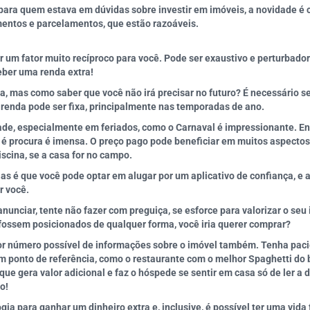
ara quem estava em dúvidas sobre investir em imóveis, a novidade é 
mentos e parcelamentos, que estão razoáveis.
um fator muito recíproco para você. Pode ser exaustivo e perturbador
eber uma renda extra!
a, mas como saber que você não irá precisar no futuro? É necessário se
 renda pode ser fixa, principalmente nas temporadas de ano.
ade, especialmente em feriados, como o Carnaval é impressionante. Enq
s é procura é imensa. O preço pago pode beneficiar em muitos aspectos, 
scina, se a casa for no campo.
 é que você pode optar em alugar por um aplicativo de confiança, e a 
r você.
unciar, tente não fazer com preguiça, se esforce para valorizar o seu
 fossem posicionados de qualquer forma, você iria querer comprar?
or número possível de informações sobre o imóvel também. Tenha paciê
 ponto de referência, como o restaurante com o melhor Spaghetti do b
que gera valor adicional e faz o hóspede se sentir em casa só de ler a d
o!
gia para ganhar um dinheiro extra e, inclusive, é possível ter uma vida