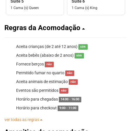
Suíte 5
Suíte 6
1 Cama (s) Queen
1 Cama (s) King
Regras da Acomodação
Aceita crianças (de 2 até 12 anos)
sim
Aceita bebês (abaixo de 2 anos)
sim
Fornece berços
não
Permitido fumar no quarto
não
Aceita animais de estimação
não
Eventos são permitidos
não
Horário para chegadas
14:00 - 16:00
Horário para checkout
9:00 - 11:00
ver todas as regras