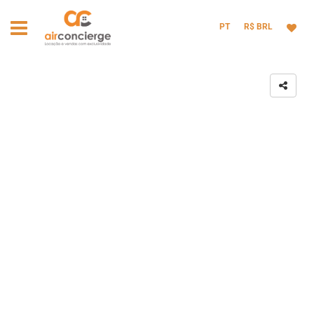
PT
R$ BRL