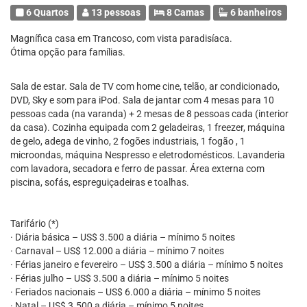
6 Quartos
13 pessoas
8 Camas
6 banheiros
Magnífica casa em Trancoso, com vista paradisíaca.
Ótima opção para famílias.
Sala de estar. Sala de TV com home cine, telão, ar condicionado,
DVD, Sky e som para iPod. Sala de jantar com 4 mesas para 10
pessoas cada (na varanda) + 2 mesas de 8 pessoas cada (interior
da casa). Cozinha equipada com 2 geladeiras, 1 freezer, máquina
de gelo, adega de vinho, 2 fogões industriais, 1 fogão , 1
microondas, máquina Nespresso e eletrodomésticos. Lavanderia
com lavadora, secadora e ferro de passar. Área externa com
piscina, sofás, espreguiçadeiras e toalhas.
Tarifário (*)
· Diária básica – US$ 3.500 a diária – mínimo 5 noites
· Carnaval – US$ 12.000 a diária – mínimo 7 noites
· Férias janeiro e fevereiro – US$ 3.500 a diária – mínimo 5 noites
· Férias julho – US$ 3.500 a diária – mínimo 5 noites
· Feriados nacionais – US$ 6.000 a diária – mínimo 5 noites
· Natal – US$ 3.500 a diária – mínimo 5 noites