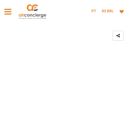
PT
R$ BRL