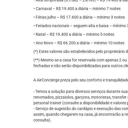
• Alta temporada (01/dez – 29/fev) – R$ 19.400 a diá
• Carnaval – R$ 19.400 a diária – mínimo 7 noites
• Férias julho – R$ 17.600 a diária – mínimo 3 noites
• Feriados nacionais – seguem alta e baixa – mínimo 
• Natal – R$ 19.400 a diária – mínimo 5 noites
• Ano Novo – R$ 66.200 a diária – mínimo 10 noites
(*) Estes valores são estabelecidos pelo proprietário
(**) Mesmo se a casa for reservada com apenas 2 ou 
fechadas e não serão disponibilizadas para outros cli
A AirConcierge preza pelo seu conforto e tranquilidad
- Temos a solução para diversos serviços durante su
renomados, pizzaiolos, garçons, motoristas, transfer 
personal trainer (consulte a disponibilidade e valore
- Serviço de sugestão do cardápio e execução das comp
assim, quando chegarem na casa, já encontrarão a re
consulta).