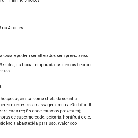
ria – mínimo 5 noites
3 ou 4 noites
 da casa e podem ser alterados sem prévio aviso.
3 suítes, na baixa temporada, as demais ficarão
entes.
e:
a hospedagem, tal como chefs de cozinha
aéreo e terrestres, massagem, recreação infantil,
s para cada região onde estamos presentes);
ras de supermercado, peixaria, hortifruti e etc,
sidência abastecida para uso. (valor sob