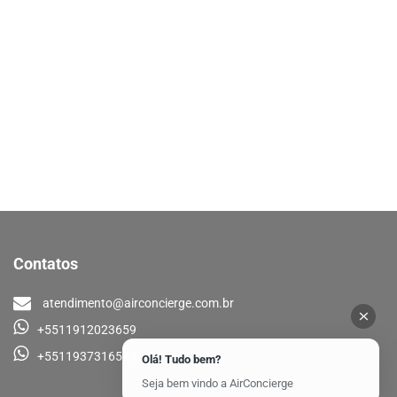
Contatos
atendimento@airconcierge.com.br
+5511912023659
+5511937316582
Olá! Tudo bem?
Seja bem vindo a AirConcierge