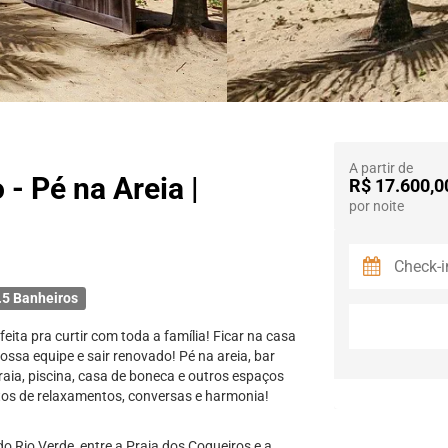
A partir de
 - Pé na Areia |
R$ 17.600,0
por noite
.5 Banheiros
eita pra curtir com toda a família! Ficar na casa
ossa equipe e sair renovado! Pé na areia, bar
raia, piscina, casa de boneca e outros espaços
os de relaxamentos, conversas e harmonia!
do Rio Verde, entre a Praia dos Coqueiros e a