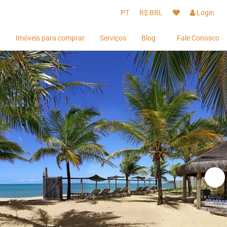
PT
R$ BRL
Login
r
Imóveis para comprar
Serviços
Blog
Fale Conosco
Hóspedes
Hóspedes
Proprietários
Proprietários