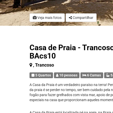
Veja mais fotos
Compartilhar
Casa de Praia - Trancoso
BAcs10
, Trancoso
5 Quartos
10 pessoas
6 Camas
5
A Casa da Praia é um verdadeiro paraíso na terra! Perf
da praia é se perder no tempo, ser bem cuidado pela n
fogão para fazer grelhados com vista mar, apoio de p
especiais na casa que proporcionam aqueles moment
A Casa da Praia está localizada pé na areia, na Praia 