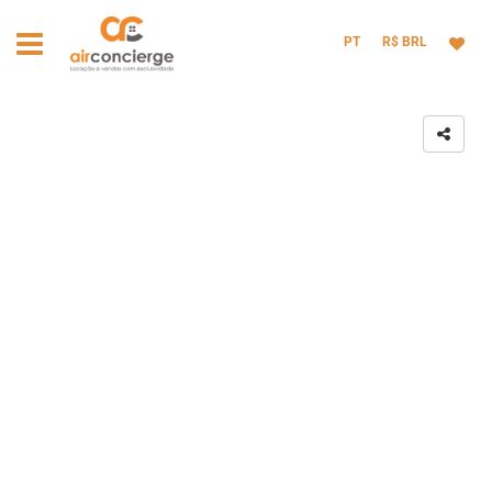
PT
R$ BRL