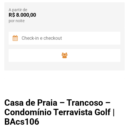
A partir de
R$ 8.000,00
por noite
Casa de Praia – Trancoso –
Condomínio Terravista Golf |
BAcs106