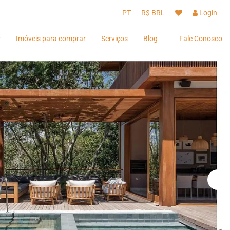
PT
R$ BRL
Login
r
Imóveis para comprar
Serviços
Blog
Fale Conosco
Hóspedes
Hóspedes
Proprietários
Proprietários