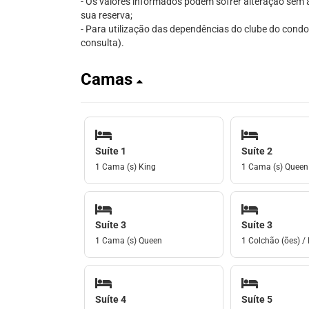
- Os valores informados podem sofrer alteração sem av
sua reserva;
- Para utilização das dependências do clube do condom
consulta).
Camas
Suíte 1
Suíte 2
1 Cama (s) King
1 Cama (s) Queen
Suíte 3
Suíte 3
1 Cama (s) Queen
1 Colchão (ões) / 
Suíte 4
Suíte 5