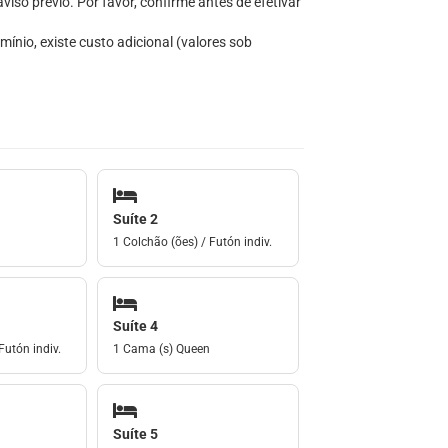
iso prévio. Por favor, confirme antes de efetivar
ínio, existe custo adicional (valores sob
Suíte 2
1 Colchão (ões) / Futón indiv.
Suíte 4
Futón indiv.
1 Cama (s) Queen
Suíte 5