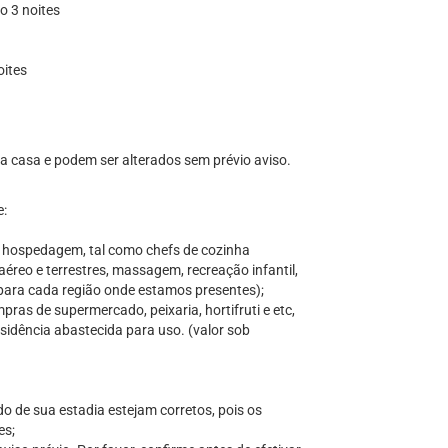
mo 3 noites
oites
 da casa e podem ser alterados sem prévio aviso.
e:
a hospedagem, tal como chefs de cozinha
aéreo e terrestres, massagem, recreação infantil,
s para cada região onde estamos presentes);
ras de supermercado, peixaria, hortifruti e etc,
sidência abastecida para uso. (valor sob
do de sua estadia estejam corretos, pois os
es;