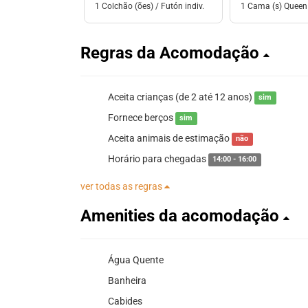
1 Colchão (ões) / Futón indiv.
1 Cama (s) Queen
Regras da Acomodação
Aceita crianças (de 2 até 12 anos)
sim
Fornece berços
sim
Aceita animais de estimação
não
Horário para chegadas
14:00 - 16:00
ver todas as regras
Amenities da acomodação
Água Quente
Banheira
Cabides