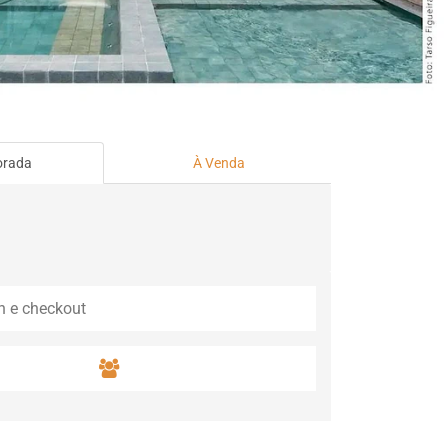
orada
À Venda