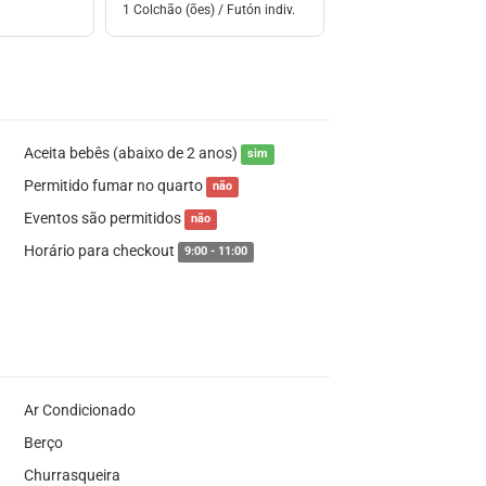
1 Colchão (ões) / Futón indiv.
Aceita bebês (abaixo de 2 anos)
sim
Permitido fumar no quarto
não
Eventos são permitidos
não
Horário para checkout
9:00 - 11:00
Ar Condicionado
Berço
Churrasqueira