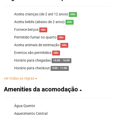
Aceita crianças (de 2 até 12 anos)
sim
Aceita bebês (abaixo de 2 anos)
sim
Fornece berços
não
Permitido fumar no quarto
não
Aceita animais de estimação
não
Eventos são permitidos
não
Horário para chegadas
14:00 - 16:00
Horário para checkout
9:00 - 11:00
ver todas as regras
Amenities da acomodação
Água Quente
Aquecimento Central