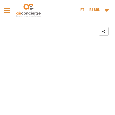
PT
R$ BRL