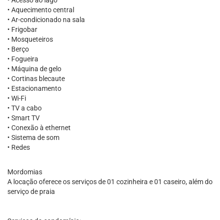
• Acesso ao lago
• Aquecimento central
• Ar-condicionado na sala
• Frigobar
• Mosqueteiros
• Berço
• Fogueira
• Máquina de gelo
• Cortinas blecaute
• Estacionamento
• Wi-Fi
• TV a cabo
• Smart TV
• Conexão à ethernet
• Sistema de som
• Redes
Mordomias
A locação oferece os serviços de 01 cozinheira e 01 caseiro, além do
serviço de praia