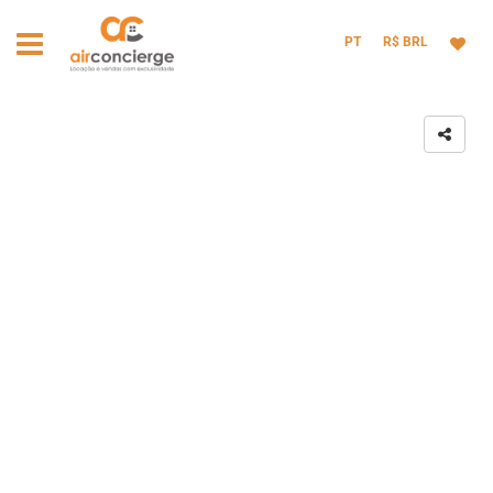
PT
R$ BRL