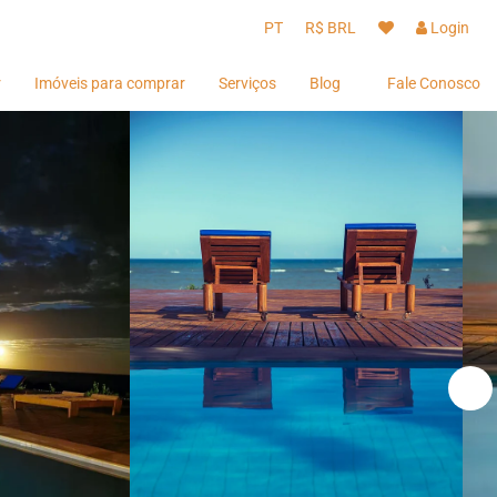
PT
R$ BRL
Login
r
Imóveis para comprar
Serviços
Blog
Fale Conosco
Hóspedes
Hóspedes
Proprietários
Proprietários