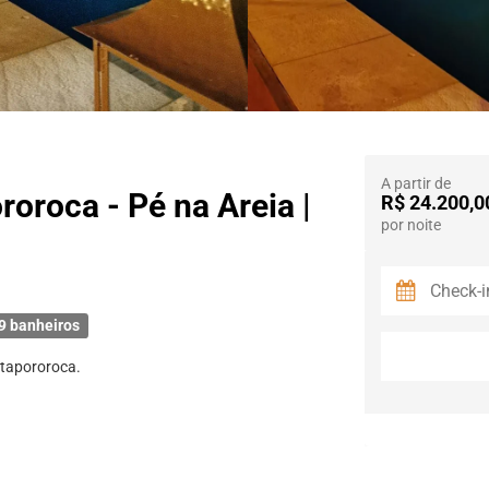
A partir de
roroca - Pé na Areia |
R$ 24.200,0
por noite
9 banheiros
Itapororoca.