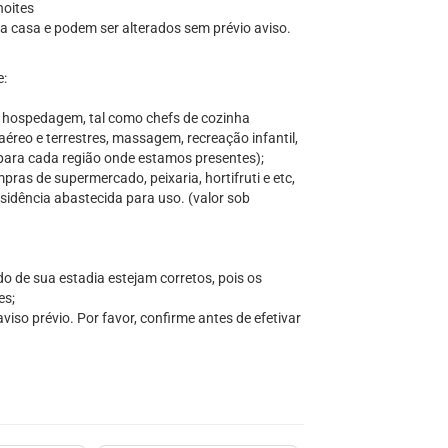
noites
 da casa e podem ser alterados sem prévio aviso.
e:
a hospedagem, tal como chefs de cozinha
aéreo e terrestres, massagem, recreação infantil,
s para cada região onde estamos presentes);
ras de supermercado, peixaria, hortifruti e etc,
sidência abastecida para uso. (valor sob
do de sua estadia estejam corretos, pois os
es;
iso prévio. Por favor, confirme antes de efetivar