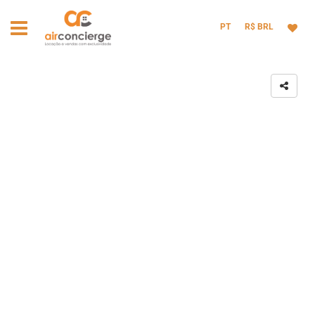
PT
R$ BRL