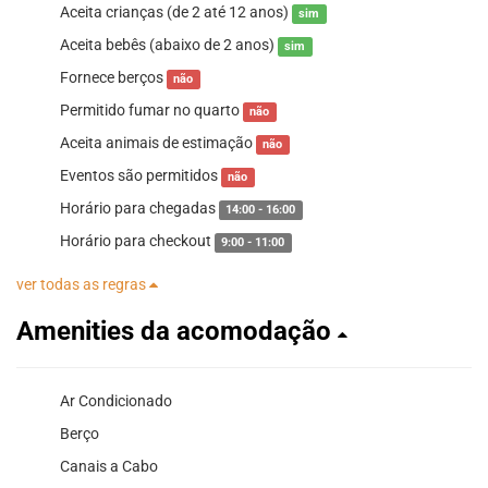
Aceita crianças (de 2 até 12 anos)
sim
Aceita bebês (abaixo de 2 anos)
sim
Fornece berços
não
Permitido fumar no quarto
não
Aceita animais de estimação
não
Eventos são permitidos
não
Horário para chegadas
14:00 - 16:00
Horário para checkout
9:00 - 11:00
ver todas as regras
Amenities da acomodação
Ar Condicionado
Berço
Canais a Cabo