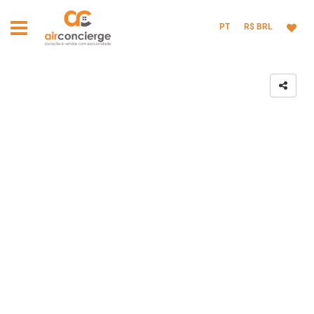
PT
R$ BRL