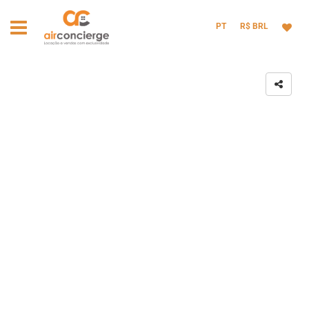
PT
R$ BRL