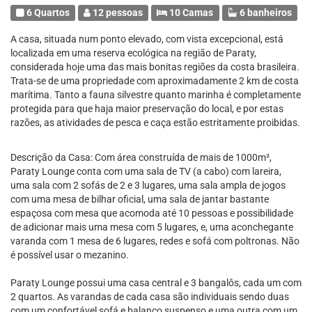
6 Quartos
12 pessoas
10 Camas
6 banheiros
A casa, situada num ponto elevado, com vista excepcional, está
localizada em uma reserva ecológica na região de Paraty,
considerada hoje uma das mais bonitas regiões da costa brasileira.
Trata-se de uma propriedade com aproximadamente 2 km de costa
marítima. Tanto a fauna silvestre quanto marinha é completamente
protegida para que haja maior preservação do local, e por estas
razões, as atividades de pesca e caça estão estritamente proibidas.
Descrição da Casa: Com área construída de mais de 1000m²,
Paraty Lounge conta com uma sala de TV (a cabo) com lareira,
uma sala com 2 sofás de 2 e 3 lugares, uma sala ampla de jogos
com uma mesa de bilhar oficial, uma sala de jantar bastante
espaçosa com mesa que acomoda até 10 pessoas e possibilidade
de adicionar mais uma mesa com 5 lugares, e, uma aconchegante
varanda com 1 mesa de 6 lugares, redes e sofá com poltronas. Não
é possível usar o mezanino.
Paraty Lounge possui uma casa central e 3 bangalôs, cada um com
2 quartos. As varandas de cada casa são individuais sendo duas
com um confortável sofá e balanço suspenso e uma outra com um