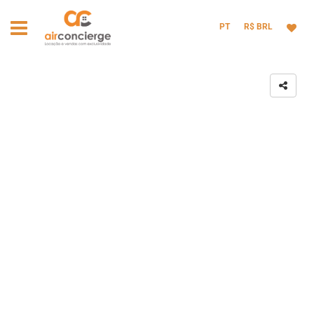
PT
R$ BRL