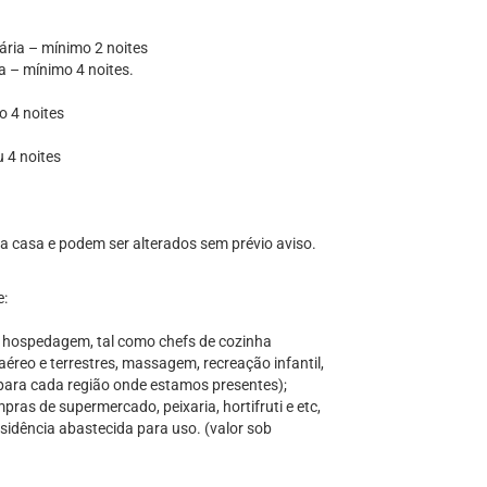
ária – mínimo 2 noites
a – mínimo 4 noites.
o 4 noites
u 4 noites
 da casa e podem ser alterados sem prévio aviso.
e:
a hospedagem, tal como chefs de cozinha
aéreo e terrestres, massagem, recreação infantil,
s para cada região onde estamos presentes);
ras de supermercado, peixaria, hortifruti e etc,
sidência abastecida para uso. (valor sob