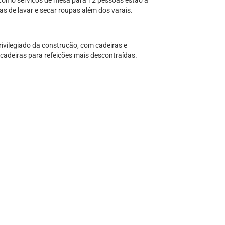
 como serviços de mesa para 12 pessoas estão a
s de lavar e secar roupas além dos varais.
rivilegiado da construção, com cadeiras e
adeiras para refeições mais descontraídas.