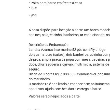
• Poita para barco em frente à casa
• Iate
• Wi-fi
A casa dispõe, para locação a parte, um barco modelo
cabines, sala, cozinha, banheiros, ar condicionado, s
Descrição da Embarcação
Lancha Azumut Intermarine 52 pés com Fly bridge
dois camarotes (suítes), dois banheiros, cozinha comp
de proa, ampla praça de popa com mesa, cadeiras e
doce, churrasqueira à carvão, multi midia, sistema 
seguro.
Diária de 8 horas R$ 7.800,00 + Combustível (consum
do marinheiro.
O marinheiro é habilitado e conhece bem as inúmeras p
aperitivos, ajuda com bebidas e carrega o barco.
Valores serão negociados à parte.