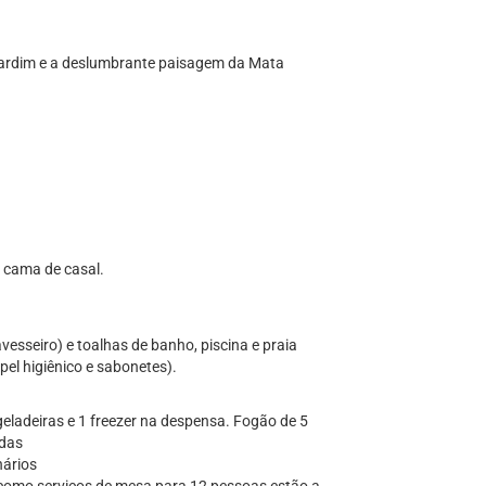
e jardim e a deslumbrante paisagem da Mata
o cama de casal.
vesseiro) e toalhas de banho, piscina e praia
pel higiênico e sabonetes).
geladeiras e 1 freezer na despensa. Fogão de 5
ndas
nários