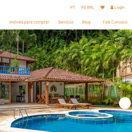
PT
R$ BRL
Login
r
Imóveis para comprar
Serviços
Blog
Fale Conosco
Hóspedes
Hóspedes
Proprietários
Proprietários