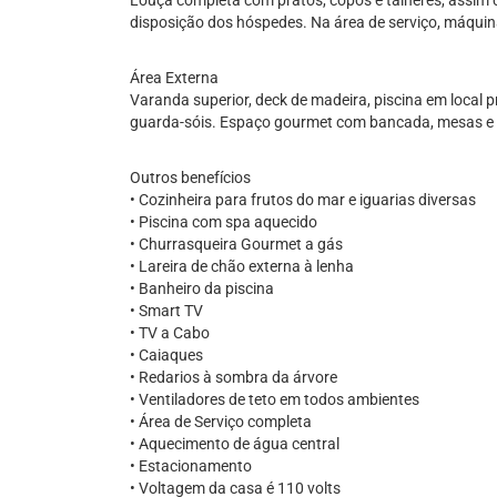
Louça completa com pratos, copos e talheres, assim
disposição dos hóspedes. Na área de serviço, máquina
Área Externa
Varanda superior, deck de madeira, piscina em local p
guarda-sóis. Espaço gourmet com bancada, mesas e c
Outros benefícios
• Cozinheira para frutos do mar e iguarias diversas
• Piscina com spa aquecido
• Churrasqueira Gourmet a gás
• Lareira de chão externa à lenha
• Banheiro da piscina
• Smart TV
• TV a Cabo
• Caiaques
• Redarios à sombra da árvore
• Ventiladores de teto em todos ambientes
• Área de Serviço completa
• Aquecimento de água central
• Estacionamento
• Voltagem da casa é 110 volts