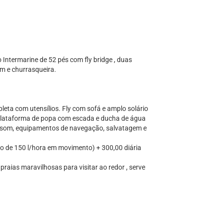
 Intermarine de 52 pés com fly bridge , duas
om e churrasqueira.
leta com utensílios. Fly com sofá e amplo solário
 plataforma de popa com escada e ducha de água
de som, equipamentos de navegação, salvatagem e
o de 150 l/hora em movimento) + 300,00 diária
raias maravilhosas para visitar ao redor , serve