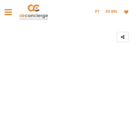
PT
R$ BRL