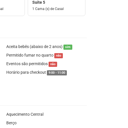
Suíte 5
sal
1 Cama (s) de Casal
Aceita bebês (abaixo de 2 anos)
sim
Permitido fumar no quarto
não
Eventos são permitidos
não
Horário para checkout
9:00 - 11:00
Aquecimento Central
Berço