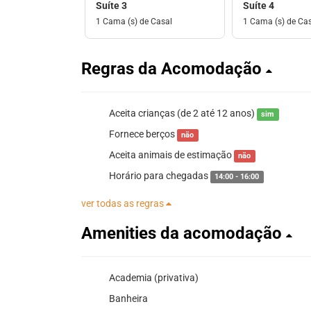
Suíte 3
Suíte 4
1 Cama (s) de Casal
1 Cama (s) de Ca
Regras da Acomodação
Aceita crianças (de 2 até 12 anos)
sim
Fornece berços
não
Aceita animais de estimação
não
Horário para chegadas
14:00 - 16:00
ver todas as regras
Amenities da acomodação
Academia (privativa)
Banheira