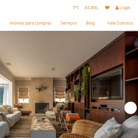
PT
R$ BRL
Login
r
Imóveis para comprar
Serviços
Blog
Fale Conosco
Hóspedes
Hóspedes
Proprietários
Proprietários