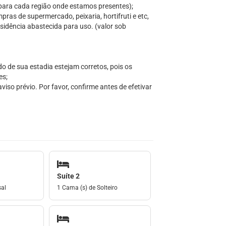
s para cada região onde estamos presentes);
ras de supermercado, peixaria, hortifruti e etc,
sidência abastecida para uso. (valor sob
do de sua estadia estejam corretos, pois os
es;
iso prévio. Por favor, confirme antes de efetivar
Suíte 2
sal
1 Cama (s) de Solteiro