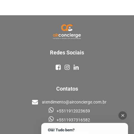
Redes Sociais
Contatos
atendimento@airconcierge.com.br
+5511912023659
+5511937316582
Olá! Tudo bem?
Política de Privacidade