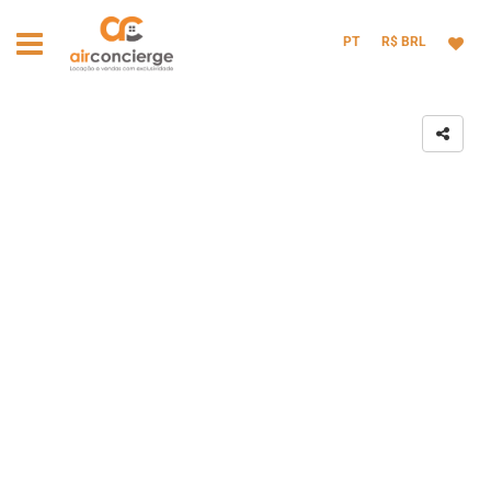
PT
R$ BRL