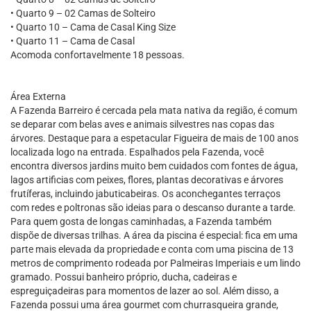
• Quarto 9 – 02 Camas de Solteiro
• Quarto 10 – Cama de Casal King Size
• Quarto 11 – Cama de Casal
Acomoda confortavelmente 18 pessoas.
Área Externa
A Fazenda Barreiro é cercada pela mata nativa da região, é comum
se deparar com belas aves e animais silvestres nas copas das
árvores. Destaque para a espetacular Figueira de mais de 100 anos
localizada logo na entrada. Espalhados pela Fazenda, você
encontra diversos jardins muito bem cuidados com fontes de água,
lagos artificias com peixes, flores, plantas decorativas e árvores
frutíferas, incluindo jabuticabeiras. Os aconchegantes terraços
com redes e poltronas são ideias para o descanso durante a tarde.
Para quem gosta de longas caminhadas, a Fazenda também
dispõe de diversas trilhas. A área da piscina é especial: fica em uma
parte mais elevada da propriedade e conta com uma piscina de 13
metros de comprimento rodeada por Palmeiras Imperiais e um lindo
gramado. Possui banheiro próprio, ducha, cadeiras e
espreguiçadeiras para momentos de lazer ao sol. Além disso, a
Fazenda possui uma área gourmet com churrasqueira grande,