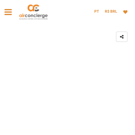
PT
R$ BRL