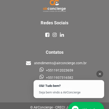
Redes Sociais
Contatos
atendimento@airconcierge.com.br
+5511912023659
+5511937316582
Olá! Tudo bem?
Política de Privacidade
Seja bem vindo a AirConcierge
© AirConcierge - CRECI: J-33448