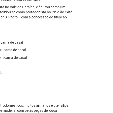
ura no Vale do Paraíba, e figurou como um
olidou-se como protagonista no Ciclo do Café
or D. Pedro II com a concessão do título ao
1 cama de casal
 01 cama de casal
s em cama de casal
iar
trodomésticos, muitos armários e utensílios
e madeira, com belas peças de louça