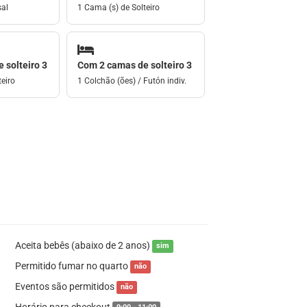
sal
1 Cama (s) de Solteiro
 solteiro 3
Com 2 camas de solteiro 3
eiro
1 Colchão (ões) / Futón indiv.
Aceita bebês (abaixo de 2 anos)
sim
Permitido fumar no quarto
não
Eventos são permitidos
não
Horário para checkout