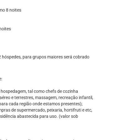
imo 8 noites
noites
12 hóspedes, para grupos maiores será cobrado
e:
a hospedagem, tal como chefs de cozinha
aéreo e terrestres, massagem, recreação infantil,
s para cada região onde estamos presentes);
ras de supermercado, peixaria, hortifruti e etc,
sidência abastecida para uso. (valor sob