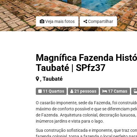
Veja mais fotos
Compartilhar
Magnífica Fazenda Histó
Taubaté | SPfz37
, Taubaté
11 Quartos
21 pessoas
17 Camas
O casarão imponente, sede da Fazenda, foi construí
máximo de conforto possível e que se diferenciam pelo
de Fazenda. Arquitetura colonial, decoração luxuosa,
inúmeros jardins e vista para o lago.
Sua construção sofisticada e imponente, que traz c
fazenda colonial, torna a fazenda o local perfeito par