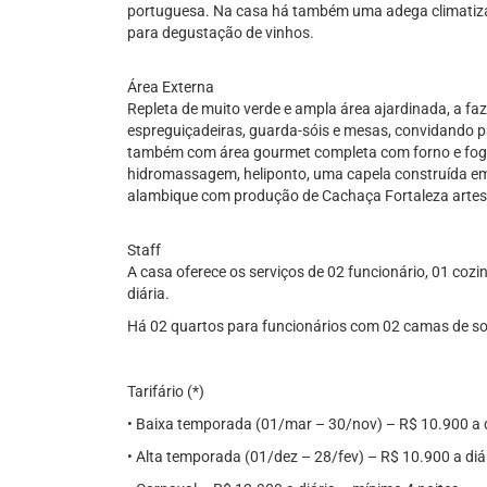
portuguesa. Na casa há também uma adega climatiza
para degustação de vinhos.
Área Externa
Repleta de muito verde e ampla área ajardinada, a fa
espreguiçadeiras, guarda-sóis e mesas, convidando
também com área gourmet completa com forno e fogã
hidromassagem, heliponto, uma capela construída em
alambique com produção de Cachaça Fortaleza artes
Staff
A casa oferece os serviços de 02 funcionário, 01 cozi
diária.
Há 02 quartos para funcionários com 02 camas de sol
Tarifário (*)
• Baixa temporada (01/mar – 30/nov) – R$ 10.900 a d
• Alta temporada (01/dez – 28/fev) – R$ 10.900 a diá