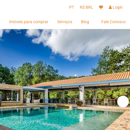
PT
R$ BRL
Login
r
Imóveis para comprar
Serviços
Blog
Fale Conosco
Hóspedes
Hóspedes
Proprietários
Proprietários