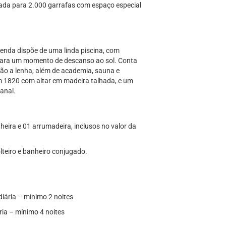
da para 2.000 garrafas com espaço especial
zenda dispõe de uma linda piscina, com
 para um momento de descanso ao sol. Conta
o a lenha, além de academia, sauna e
 1820 com altar em madeira talhada, e um
anal.
nheira e 01 arrumadeira, inclusos no valor da
teiro e banheiro conjugado.
iária – mínimo 2 noites
ria – mínimo 4 noites