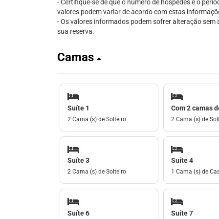
- Certifique-se de que o número de hóspedes e o perío
valores podem variar de acordo com estas informaçõ
- Os valores informados podem sofrer alteração sem av
sua reserva.
Camas
Suíte 1
Com 2 camas de
2 Cama (s) de Solteiro
2 Cama (s) de Solt
Suíte 3
Suíte 4
2 Cama (s) de Solteiro
1 Cama (s) de Ca
Suíte 6
Suíte 7