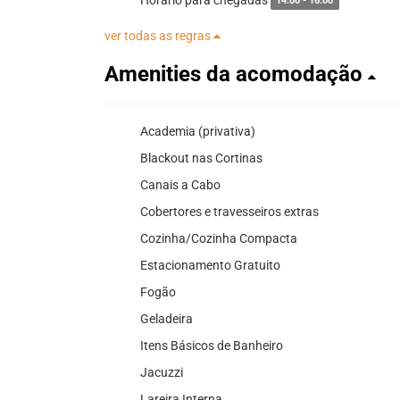
14:00 - 16:00
ver todas as regras
Amenities da acomodação
Academia (privativa)
Blackout nas Cortinas
Canais a Cabo
Cobertores e travesseiros extras
Cozinha/Cozinha Compacta
Estacionamento Gratuito
Fogão
Geladeira
Itens Básicos de Banheiro
Jacuzzi
Lareira Interna