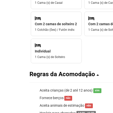
1 Cama (s) de Casal
1 Cama (s) de Ca
Com 2 camas de solteiro 2
Com 2 camas de
1 Colchão (ões) / Futón indiv.
1 Cama (s) de Solt
Individual
1 Cama (s) de Solteiro
Regras da Acomodação
Aceita crianças (de 2 até 12 anos)
sim
Fornece berços
não
Aceita animais de estimação
não
Horário para chegadas