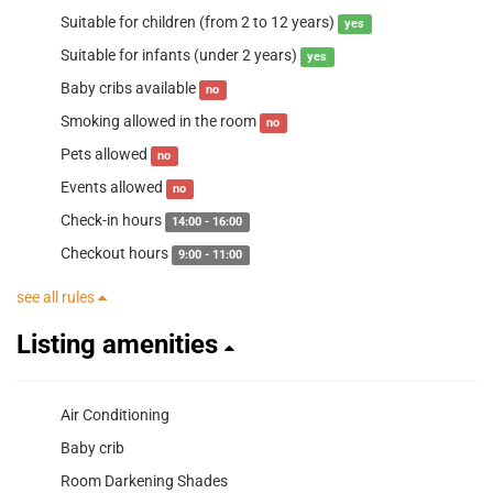
Suitable for children (from 2 to 12 years)
yes
Suitable for infants (under 2 years)
yes
Baby cribs available
no
Smoking allowed in the room
no
Pets allowed
no
Events allowed
no
Check-in hours
14:00 - 16:00
Checkout hours
9:00 - 11:00
see all rules
Listing amenities
Air Conditioning
Baby crib
Room Darkening Shades