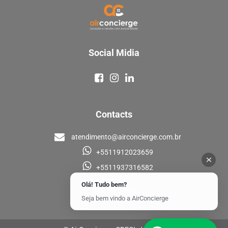
Social Midia
Contacts
atendimento@airconcierge.com.br
+5511912023659
+5511937316582
Olá! Tudo bem?
Privacy policy
Seja bem vindo a AirConcierge