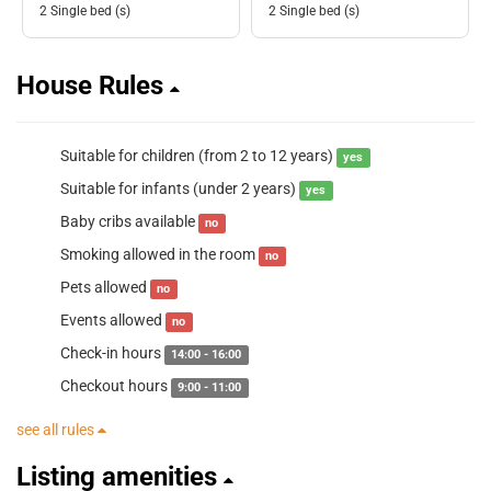
2 Single bed (s)
2 Single bed (s)
House Rules
Suitable for children (from 2 to 12 years)
yes
Suitable for infants (under 2 years)
yes
Baby cribs available
no
Smoking allowed in the room
no
Pets allowed
no
Events allowed
no
Check-in hours
14:00 - 16:00
Checkout hours
9:00 - 11:00
see all rules
Listing amenities