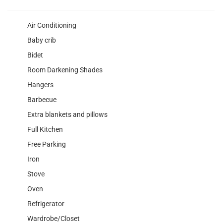
Air Conditioning
Baby crib
Bidet
Room Darkening Shades
Hangers
Barbecue
Extra blankets and pillows
Full Kitchen
Free Parking
Iron
Stove
Oven
Refrigerator
Wardrobe/Closet