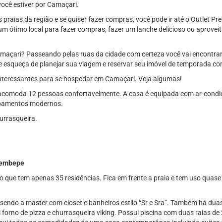
 você estiver por Camaçari.
e as praias da região e se quiser fazer compras, você pode ir até o Outlet
um ótimo local para fazer compras, fazer um lanche delicioso ou aproveit
maçari? Passeando pelas ruas da cidade com certeza você vai encontrar 
e esqueça de planejar sua viagem e reservar seu imóvel de temporada co
interessantes para se hospedar em Camaçari. Veja algumas!
acomoda 12 pessoas confortavelmente. A casa é equipada com ar-condic
ipamentos modernos.
hurrasqueira.
Arembepe
 que tem apenas 35 residências. Fica em frente a praia e tem uso quase
 sendo a master com closet e banheiros estilo “Sr e Sra”. Também há d
 forno de pizza e churrasqueira viking. Possui piscina com duas raias d