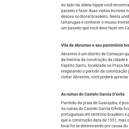
Ao lado da aldeia hippie você encontr
passeio e fazer duas visitas incrívei
desova no litoral brasileiro. Nesta u
tartarugas e conhecer o museu interat
um passeio que você deve fazer em Cam
Vila de Abrantes e seu patrimônio his
Abrantes é um distrito de Camaçari qu
da história da construção da cidade e 
Espírito Santo, localizada na Praça Ma
resgatando o período da colonização j
visitar Abrantes, você poderá apreciar
As ruínas do Castelo Garcia D’avila
Partindo da praia de Guarajuba, é po
As ruínas do Castelo Garcia D'Ávila f
portuguesas em território brasileiro e
que a construção data de 1551, mas o
local foi se deteriorando por causa d