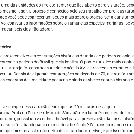
a uma das unidades do Projeto Tamar que fica aberto para visitação. Sen
s no mesmo lugar. O projeto é conhecido pelo seu trabalho em prol das ta
nidade você pode conhecer um pouco mais sobre o projeto, ver alguns tan
ivo, com várias informações sobre o Tamar e as espécies marinhas. Se v
açari pois elas irão adorar.
tórico
e preserva diversas construções históricas datadas do período colonial
entende o período do Brasil que ela implica. O ponto turístico mais conhec
triz. A igreja foi construída ainda no século XVI e preserva as caracterís
esuíta. Depois de algumas restaurações na década de 70, a igreja foi t
 os encantos de uma cidade pequena e ainda conhecer sobre a história e c
ssível chegar nessa atração, com apenas 20 minutos de viagem.
icam na Praia do Forte, em Mata de São João, e o lugar é considerado um
 portanto, possui um valor inestimável para a preservação da nossa histó
 castelo foi abandonado em meados do século XIX, transformando-se em
o tempo, mesmo assim não deixa de ser um lugar incrível, e por isso foi 