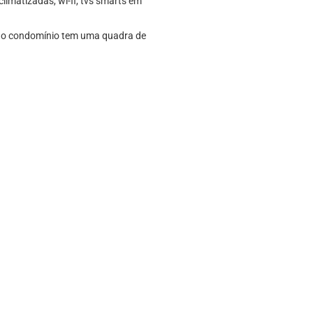
imatizadas, wi-fi, tvs smarts em
e o condomínio tem uma quadra de