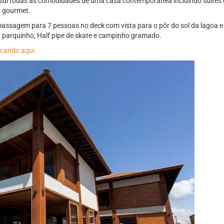
sui todas as comodidades de uma casa contemporânea incluindo suítes cl
o gourmet.
ssagem para 7 pessoas no deck com vista para o pôr do sol da lagoa 
s, parquinho, Half pipe de skate e campinho gramado.
icando aqui.