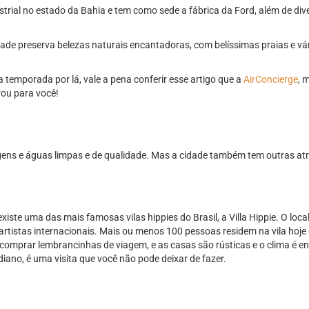
rial no estado da Bahia e tem como sede a fábrica da Ford, além de div
dade preserva belezas naturais encantadoras, com belíssimas praias e vá
temporada por lá, vale a pena conferir esse artigo que a
AirConcierge
, 
rou para você!
agens e águas limpas e de qualidade. Mas a cidade também tem outras a
ste uma das mais famosas vilas hippies do Brasil, a Villa Hippie. O loca
s artistas internacionais. Mais ou menos 100 pessoas residem na vila hoje
comprar lembrancinhas de viagem, e as casas são rústicas e o clima é en
idiano, é uma visita que você não pode deixar de fazer.