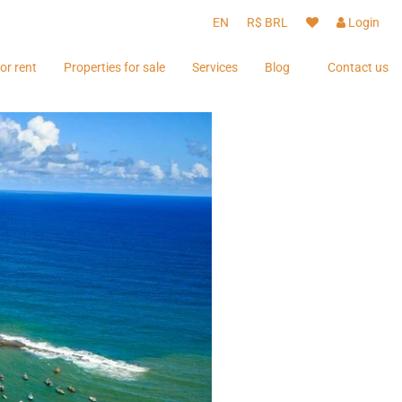
EN
R$ BRL
Login
or rent
Properties for sale
Services
Blog
Contact us
Guests
Guests
Owners
Owners