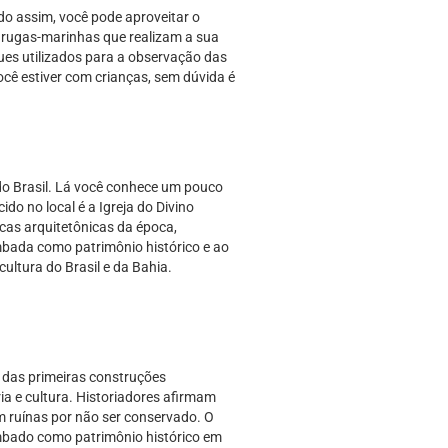
do assim, você pode aproveitar o
rtarugas-marinhas que realizam a sua
ques utilizados para a observação das
ocê estiver com crianças, sem dúvida é
 do Brasil. Lá você conhece um pouco
ido no local é a Igreja do Divino
ticas arquitetônicas da época,
ombada como patrimônio histórico e ao
ultura do Brasil e da Bahia.
a das primeiras construções
ria e cultura. Historiadores afirmam
 ruínas por não ser conservado. O
tombado como patrimônio histórico em