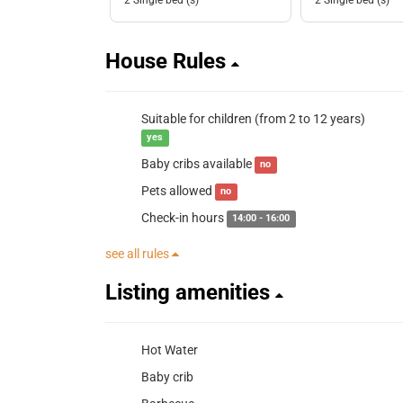
House Rules
Suitable for children (from 2 to 12 years)
yes
Baby cribs available
no
Pets allowed
no
Check-in hours
14:00 - 16:00
see all rules
Listing amenities
Hot Water
Baby crib