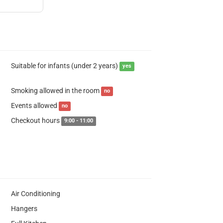
Suitable for infants (under 2 years)
yes
Smoking allowed in the room
no
Events allowed
no
Checkout hours
9:00 - 11:00
Air Conditioning
Hangers