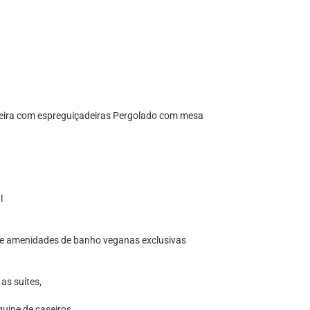
adeira com espreguiçadeiras Pergolado com mesa
l
 e amenidades de banho veganas exclusivas
as suítes,
uipe de caseiros