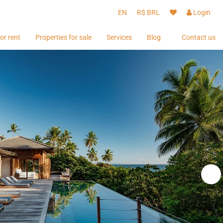
EN
R$ BRL
Login
or rent
Properties for sale
Services
Blog
Contact us
Guests
Guests
Owners
Owners