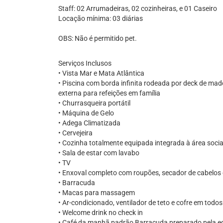
Staff: 02 Arrumadeiras, 02 cozinheiras, e 01 Caseiro
Locação mínima: 03 diárias
OBS: Não é permitido pet.
Serviços Inclusos
• Vista Mar e Mata Atlântica
• Piscina com borda infinita rodeada por deck de m
externa para refeições em família
• Churrasqueira portátil
• Máquina de Gelo
• Adega Climatizada
• Cervejeira
• Cozinha totalmente equipada integrada à área socia
• Sala de estar com lavabo
• TV
• Enxoval completo com roupões, secador de cabelos
• Barracuda
• Macas para massagem
• Ar-condicionado, ventilador de teto e cofre em todos 
• Welcome drink no check in
• Café da manhã padrão Barracuda preparado pela eq