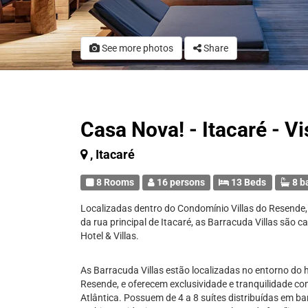
See more photos
Share
Casa Nova! - Itacaré - V
, Itacaré
8 Rooms
16 persons
13 Beds
8 b
Localizadas dentro do Condomínio Villas do Resende,
da rua principal de Itacaré, as Barracuda Villas são 
Hotel & Villas.
As Barracuda Villas estão localizadas no entorno do h
Resende, e oferecem exclusividade e tranquilidade c
Atlântica. Possuem de 4 a 8 suítes distribuídas em ba