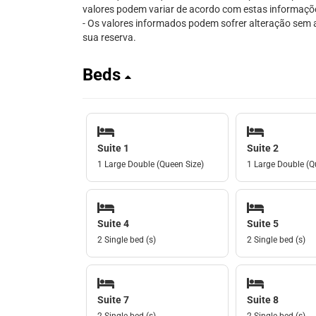
valores podem variar de acordo com estas informaçõ
- Os valores informados podem sofrer alteração sem av
sua reserva.
Beds
Suite 1
Suite 2
1 Large Double (Queen Size)
1 Large Double (Q
Suite 4
Suite 5
2 Single bed (s)
2 Single bed (s)
Suite 7
Suite 8
2 Single bed (s)
2 Single bed (s)