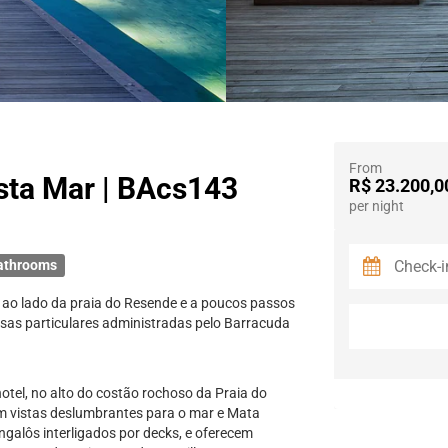
From
ista Mar | BAcs143
R$ 23.200,0
per night
athrooms
 ao lado da praia do Resende e a poucos passos
casas particulares administradas pelo Barracuda
otel, no alto do costão rochoso da Praia do
om vistas deslumbrantes para o mar e Mata
ngalôs interligados por decks, e oferecem