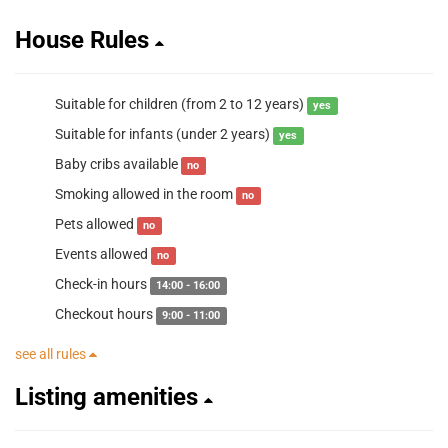
House Rules
Suitable for children (from 2 to 12 years)
yes
Suitable for infants (under 2 years)
yes
Baby cribs available
no
Smoking allowed in the room
no
Pets allowed
no
Events allowed
no
Check-in hours
14:00 - 16:00
Checkout hours
9:00 - 11:00
see all rules
Listing amenities