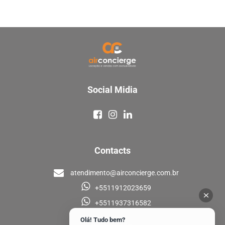
Social Midia
Contacts
atendimento@airconcierge.com.br
+5511912023659
+5511937316582
Olá! Tudo bem?