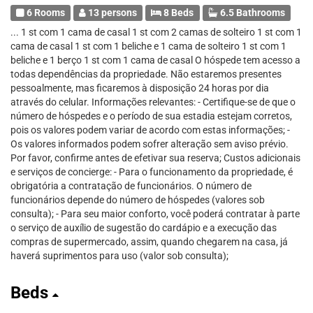
6 Rooms
13 persons
8 Beds
6.5 Bathrooms
... 1 st com 1 cama de casal 1 st com 2 camas de solteiro 1 st com 1
cama de casal 1 st com 1 beliche e 1 cama de solteiro 1 st com 1
beliche e 1 berço 1 st com 1 cama de casal O hóspede tem acesso a
todas dependências da propriedade. Não estaremos presentes
pessoalmente, mas ficaremos à disposição 24 horas por dia
através do celular. Informações relevantes: - Certifique-se de que o
número de hóspedes e o período de sua estadia estejam corretos,
pois os valores podem variar de acordo com estas informações; -
Os valores informados podem sofrer alteração sem aviso prévio.
Por favor, confirme antes de efetivar sua reserva; Custos adicionais
e serviços de concierge: - Para o funcionamento da propriedade, é
obrigatória a contratação de funcionários. O número de
funcionários depende do número de hóspedes (valores sob
consulta); - Para seu maior conforto, você poderá contratar à parte
o serviço de auxílio de sugestão do cardápio e a execução das
compras de supermercado, assim, quando chegarem na casa, já
haverá suprimentos para uso (valor sob consulta);
Beds