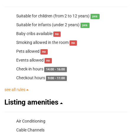
Suitable for children (from 2 to 12 years)
yes
Suitable for infants (under 2 years)
yes
Baby cribs available
no
Smoking allowed in the room
no
Pets allowed
no
Events allowed
no
Check-in hours
14:00 - 16:00
Checkout hours
9:00 - 11:00
see all rules
Listing amenities
Air Conditioning
Cable Channels