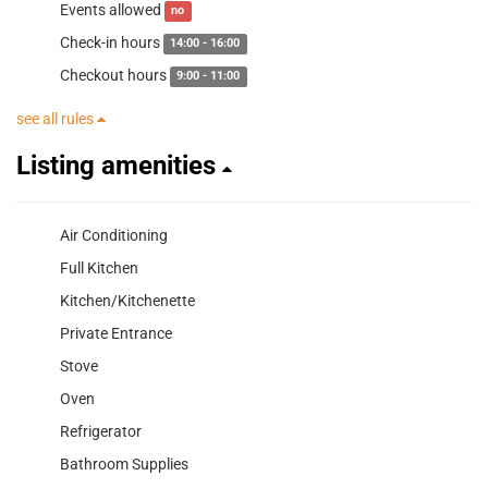
Events allowed
no
Check-in hours
14:00 - 16:00
Checkout hours
9:00 - 11:00
see all rules
Listing amenities
Air Conditioning
Full Kitchen
Kitchen/Kitchenette
Private Entrance
Stove
Oven
Refrigerator
Bathroom Supplies