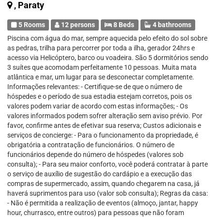
, Paraty
5 Rooms
12 persons
8 Beds
4 bathrooms
Piscina com água do mar, sempre aquecida pelo efeito do sol sobre
as pedras, trilha para percorrer por toda a ilha, gerador 24hrs e
acesso via Helicóptero, barco ou voadeira. São 5 dormitórios sendo
3 suítes que acomodam perfeitamente 10 pessoas. Muita mata
atlântica e mar, um lugar para se desconectar completamente.
Informações relevantes: - Certifique-se de que o número de
hóspedes e o período de sua estadia estejam corretos, pois os
valores podem variar de acordo com estas informações; - Os
valores informados podem sofrer alteração sem aviso prévio. Por
favor, confirme antes de efetivar sua reserva; Custos adicionais e
serviços de concierge: - Para o funcionamento da propriedade, é
obrigatória a contratação de funcionários. O número de
funcionários depende do número de hóspedes (valores sob
consulta); - Para seu maior conforto, você poderá contratar à parte
o serviço de auxílio de sugestão do cardápio e a execução das
compras de supermercado, assim, quando chegarem na casa, já
haverá suprimentos para uso (valor sob consulta); Regras da casa:
- Não é permitida a realização de eventos (almoço, jantar, happy
hour, churrasco, entre outros) para pessoas que não foram