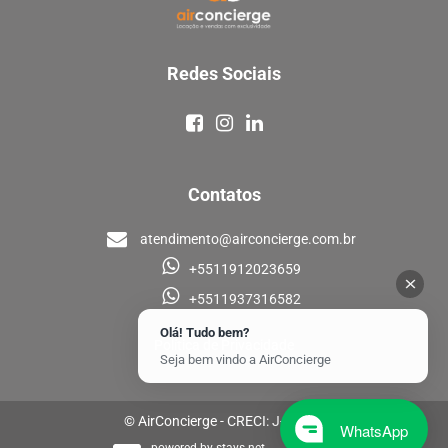
Redes Sociais
Contatos
atendimento@airconcierge.com.br
+5511912023659
+5511937316582
Olá! Tudo bem?
Política de Privacidade
Seja bem vindo a AirConcierge
© AirConcierge - CRECI: J-33448
WhatsApp