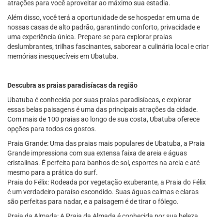
atrações para você aproveitar ao máximo sua estadia.
Além disso, você terá a oportunidade de se hospedar em uma de
nossas casas de alto padrão, garantindo conforto, privacidade e
uma experiência única. Prepare-se para explorar praias
deslumbrantes, trilhas fascinantes, saborear a culinária local e criar
memórias inesquecíveis em Ubatuba.
Descubra as praias paradisíacas da região
Ubatuba é conhecida por suas praias paradisíacas, e explorar
essas belas paisagens é uma das principais atrações da cidade.
Com mais de 100 praias ao longo de sua costa, Ubatuba oferece
opções para todos os gostos.
Praia Grande: Uma das praias mais populares de Ubatuba, a Praia
Grande impressiona com sua extensa faixa de areia e águas
cristalinas. É perfeita para banhos de sol, esportes na areia e até
mesmo para a prática do surf.
Praia do Félix: Rodeada por vegetação exuberante, a Praia do Félix
é um verdadeiro paraíso escondido. Suas águas calmas e claras
são perfeitas para nadar, e a paisagem é de tirar o fôlego.
Praia da Almada: A Praia da Almada é conhecida por sua beleza