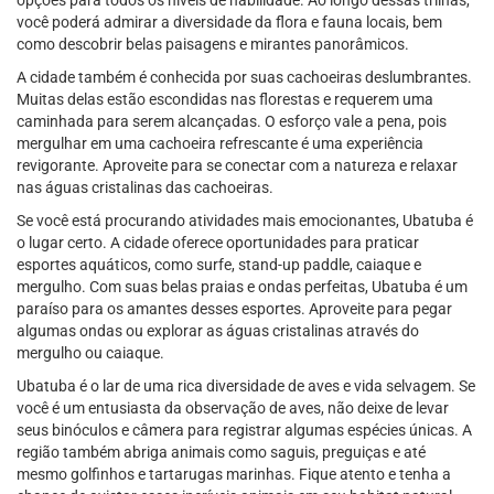
você poderá admirar a diversidade da flora e fauna locais, bem
como descobrir belas paisagens e mirantes panorâmicos.
A cidade também é conhecida por suas cachoeiras deslumbrantes.
Muitas delas estão escondidas nas florestas e requerem uma
caminhada para serem alcançadas. O esforço vale a pena, pois
mergulhar em uma cachoeira refrescante é uma experiência
revigorante. Aproveite para se conectar com a natureza e relaxar
nas águas cristalinas das cachoeiras.
Se você está procurando atividades mais emocionantes, Ubatuba é
o lugar certo. A cidade oferece oportunidades para praticar
esportes aquáticos, como surfe, stand-up paddle, caiaque e
mergulho. Com suas belas praias e ondas perfeitas, Ubatuba é um
paraíso para os amantes desses esportes. Aproveite para pegar
algumas ondas ou explorar as águas cristalinas através do
mergulho ou caiaque.
Ubatuba é o lar de uma rica diversidade de aves e vida selvagem. Se
você é um entusiasta da observação de aves, não deixe de levar
seus binóculos e câmera para registrar algumas espécies únicas. A
região também abriga animais como saguis, preguiças e até
mesmo golfinhos e tartarugas marinhas. Fique atento e tenha a